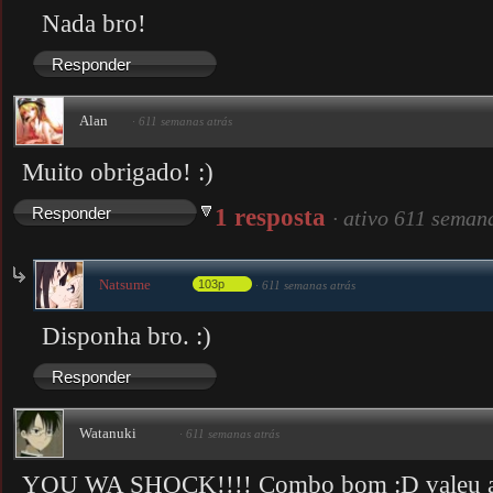
Nada bro!
Responder
Alan
·
611 semanas atrás
Muito obrigado! :)
1 resposta
Responder
·
ativo 611 seman
Natsume
103p
·
611 semanas atrás
Disponha bro. :)
Responder
Watanuki
·
611 semanas atrás
YOU WA SHOCK!!!! Combo bom :D valeu ai p