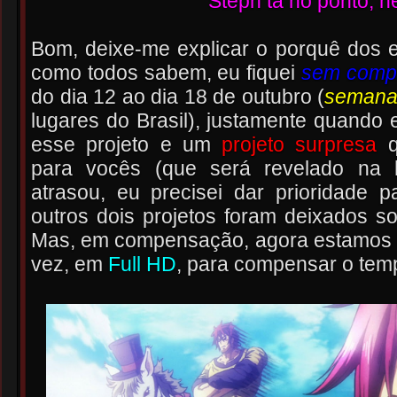
Steph tá no ponto, h
Bom, deixe-me explicar o porquê dos 
como todos sabem, eu fiquei
sem comp
do dia 12 ao dia 18 de outubro (
semana
lugares do Brasil), justamente quando e
esse projeto e um
projeto surpresa
q
para vocês (que será revelado na h
atrasou, eu precisei dar prioridade 
outros dois projetos foram deixados s
Mas, em compensação, agora estamos 
vez, em
Full HD
, para compensar o temp