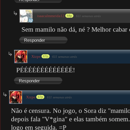
isaacalmmeida12
44p
·
611 semanas atrás
Sem mamilo não dá, né ? Melhor cabar 
Responder
Xizpe
67p
·
611 semanas atrás
PÉÉÉÉÉÉÉÉÉÉÉÉÉ!
Responder
Xizpe
67p
·
611 semanas atrás
Não é censura. No jogo, o Sora diz "mamilo
depois fala "V*gina" e elas também somem.
logo em seguida. =P