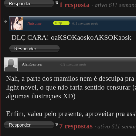
1 resposta
Responder
·
ativo 611 seman
Natsume
103p
·
611 semanas atrás
DLÇ CARA! oaKSOKaoskoAKSOKaosk
Responder
AlanGantzer
·
611 semanas atrás
Nah, a parte dos mamilos nem é desculpa pra c
light novel, o que não faria sentido censurar 
algumas ilustraçoes XD)
Enfim, valeu pelo presente, aproveitar pra ass
7 respostas
Responder
·
ativo 611 sema