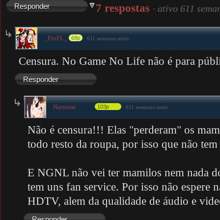
7 respostas
Responder
·
ativo 611 sema
_ProFL_
68p
·
611 semanas atrás
Censura. No Game No Life não é para públi
Responder
Natsume
103p
·
611 semanas atrás
Não é censura!!! Elas "perderam" os mam
todo resto da roupa, por isso que não tem 
E NGNL não vei ter mamilos nem nada do t
tem uns fan service. Por isso não espere 
HDTV, alem da qualidade de áudio e vide
Responder