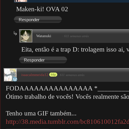
Maken-ki! OVA 02
Responder
Watanuki
·
611 semanas atrás
Eita, então é a trap D: trolagem isso ai
Responder
isaacalmmeida12
44p
·
611 semanas atrás
FODAAAAAAAAAAAAAAA *__________
Ótimo trabalho de vocês! Vocês realmente sã
Tenho uma GIF também...
http://38.media.tumblr.com/bc810610012fa2