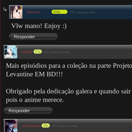
Natsume
103p
·
611 semanas atrás
Vlw mano! Enjoy :)
Responder
nirlink
57p
·
611 semanas atrás
Mais episódios para a coleção na parte Projet
Levantine EM BD!!!
Obrigado pela dedicação galera e quando sair 
pois o anime merece.
Responder
rafaellimma
59p
·
611 semanas atrás