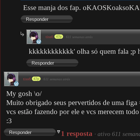
Esse manja dos fap. oKAOSKoakso
Responder
tiss6
47p
·
611 semanas atrás
kkkkkkkkkkkk' olha só quem fala ;p 
Responder
tiss6
47p
·
611 semanas atrás
My gosh \o/
Muito obrigado seus pervertidos de uma fig
vcs estão fazendo por ele e vcs merecem todo 
:3
1 resposta
Responder
·
ativo 611 seman