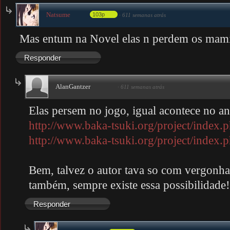
Natsume
103p
·
611 semanas atrás
Mas entum na Novel elas n perdem os mami
Responder
AlanGantzer
·
611 semanas atrás
Elas persem no jogo, igual acontece no a
http://www.baka-tsuki.org/project/index.ph
http://www.baka-tsuki.org/project/index.ph
Bem, talvez o autor tava so com vergonh
também, sempre existe essa possibilida
Responder