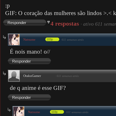
:p
GIF: O coração das mulheres são lindos >.< 
4 respostas
Responder
·
ativo 611 sema
Natsume
103p
·
611 semanas atrás
É nois mano! o//
Responder
OtakuGamer
·
611 semanas atrás
de q anime é esse GIF?
Responder
Natsume
103p
·
611 semanas atrás