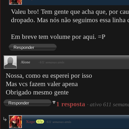
Valeu bro! Tem gente que acha que, por cau
dropado. Mas nós não seguimos essa linha 
Em breve tem volume por aqui. =P
Responder
Alone
·
611 semanas atrás
Nossa, como eu esperei por isso
Mas vcs fazem valer apena
Obrigado mesmo gente
1 resposta
Responder
·
ativo 611 seman
Xizpe
67p
·
611 semanas atrás