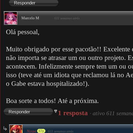
Responder
Marcelo M
·
611 semanas atrás
Olá pessoal,
Muito obrigado por esse pacotão!! Excelente o
não importa se atrasar um ou outro projeto. E
acontecem. Infelizmente sempre tem um ou ou
isso (teve até um idiota que reclamou lá no
o Gabe estava hospitalizado!).
Boa sorte a todos! Até a próxima.
1 resposta
Responder
·
ativo 611 seman
Xizpe
67p
·
611 semanas atrás