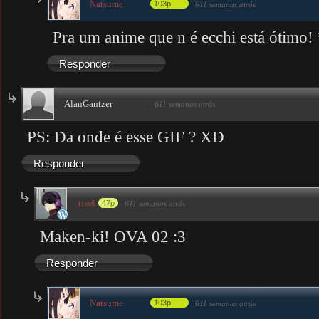
Natsume
103p
·
611 semanas atrás
Pra um anime que n é ecchi está ótimo!
Responder
AlanGantzer
·
611 semanas atrás
PS: Da onde é esse GIF ? XD
Responder
tiss6
47p
·
611 semanas atrás
Maken-ki! OVA 02 :3
Responder
Natsume
103p
·
611 semanas atrás