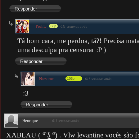
Responder
_ProFL_
68p
·
611 semanas atrás
Tá bom cara, me perdoa, tá?! Precisa mata
uma desculpa pra censurar :P )
Responder
Natsume
103p
·
611 semanas atrás
:3
Responder
Henrique
·
611 semanas atrás
XABLAU ( ͡° ͜ʖ ͡°) . Vlw levantine vocês são f