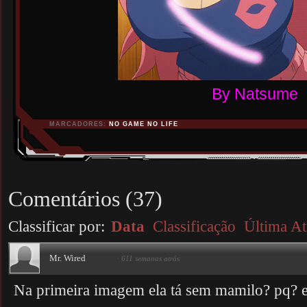
By Natsume
MARCADORES:
NO GAME NO LIFE
Comentários
(
37
)
Classificar por:
Data
Classificação
Última At
Mr. Wired
·
611 semanas atrás
Na primeira imagem ela tá sem mamilo? pq? ex