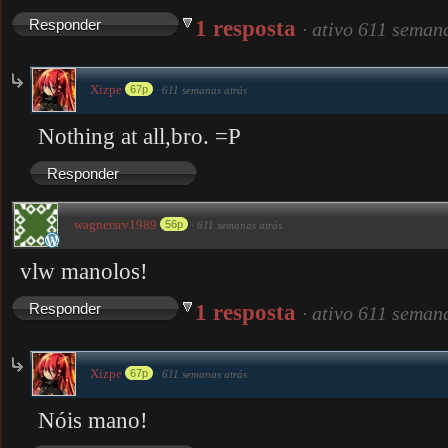
1 resposta
Responder
·
ativo 611 seman
Xizpe
67p
·
611 semanas atrás
Nothing at all,bro. =P
Responder
wagnersrv1989
56p
·
611 semanas atrás
vlw manolos!
1 resposta
Responder
·
ativo 611 seman
Xizpe
67p
·
611 semanas atrás
Nóis mano!